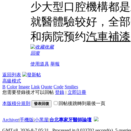
少大型口腔機構都是
就醫體驗较好，全部
和病院预约
汽車補漆
收藏
回復
使用道具
舉報
返回列表
高級模式
B
Color
Image
Link
Quote
Code
Smilies
您需要登錄後才可以回帖
登錄
|
立即註冊
本版積分規則
回帖後跳轉到最後一頁
發表回復
Archiver
|
手機版
|
小黑屋
|
台北專家牙醫師論壇
GMT+8, 2026-8-7 05:31
, Processed in 0.033702 second(s), 5 queries