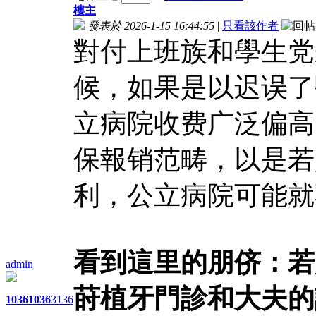
樓主
發表於 2026-1-15 16:44:55
|
只看該作者
對付上班族和學生党
候，如果是以迟误了
立病院收费广泛偏高
保報销范畴，以是若
利，公立病院可能就
看到這里的朋侪：若
admin
莳植牙門診和大夫的
1036
1036
3136