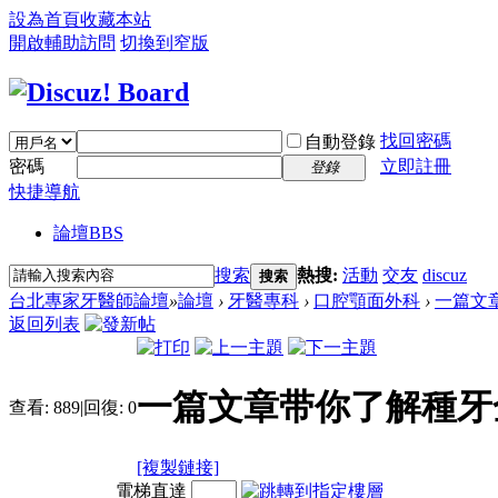
設為首頁
收藏本站
開啟輔助訪問
切換到窄版
找回密碼
自動登錄
密碼
立即註冊
登錄
快捷導航
論壇
BBS
搜索
熱搜:
活動
交友
discuz
搜索
台北專家牙醫師論壇
»
論壇
›
牙醫專科
›
口腔顎面外科
›
一篇文章
返回列表
一篇文章带你了解種牙
查看:
889
|
回復:
0
[複製鏈接]
電梯直達