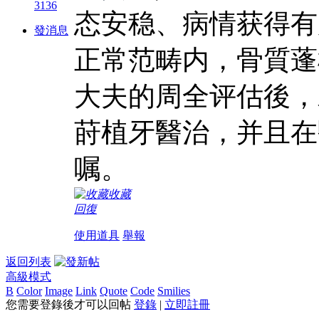
3136
态安稳、病情获得有
發消息
正常范畴内，骨質蓬
大夫的周全评估後，
莳植牙醫治，并且在
嘱。
收藏
回復
使用道具
舉報
返回列表
高級模式
B
Color
Image
Link
Quote
Code
Smilies
您需要登錄後才可以回帖
登錄
|
立即註冊