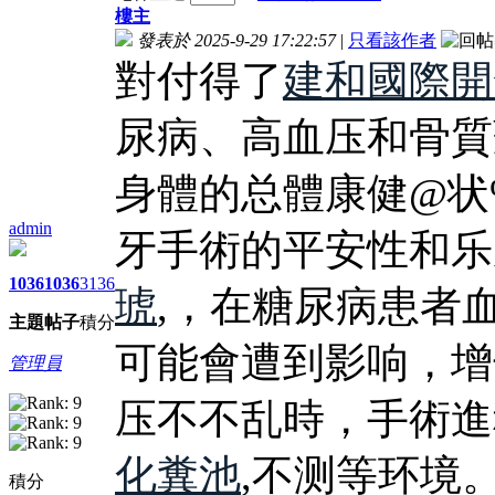
樓主
發表於 2025-9-29 17:22:57
|
只看該作者
對付得了
建和國際開
尿病、高血压和骨質
身體的总體康健@状%6
admin
牙手術的平安性和乐
1036
1036
3136
琥
,，在糖尿病患者
主題
帖子
積分
可能會遭到影响，增
管理員
压不不乱時，手術進
化糞池
,不测等环境
積分