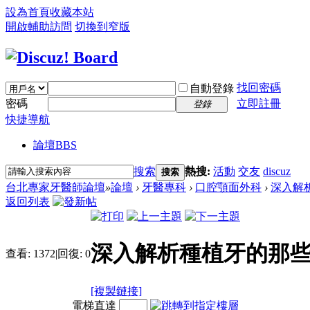
設為首頁
收藏本站
開啟輔助訪問
切換到窄版
找回密碼
自動登錄
密碼
立即註冊
登錄
快捷導航
論壇
BBS
搜索
熱搜:
活動
交友
discuz
搜索
台北專家牙醫師論壇
»
論壇
›
牙醫專科
›
口腔顎面外科
›
深入解
返回列表
深入解析種植牙的那些
查看:
1372
|
回復:
0
[複製鏈接]
電梯直達