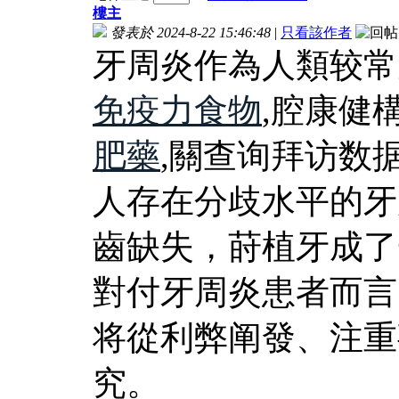
樓主
發表於 2024-8-22 15:46:48
|
只看該作者
牙周炎作為人類较常
免疫力食物
,腔康健
肥藥
,關查询拜访数据
人存在分歧水平的牙
齒缺失，莳植牙成了
對付牙周炎患者而言
将從利弊阐發、注重
究。