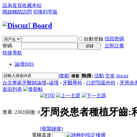
設為首頁
收藏本站
開啟輔助訪問
切換到窄版
找回密碼
自動登錄
密碼
立即註冊
登錄
快捷導航
論壇
BBS
搜索
熱搜:
活動
交友
discuz
搜索
台北專家牙醫師論壇
»
論壇
›
牙醫專科
›
口腔顎面外科
›
牙周炎
返回列表
牙周炎患者種植牙齒:
查看:
2302
|
回復:
0
[複製鏈接]
電梯直達